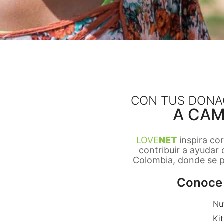
CON TUS DONA
A CAM
LOVE
NET
inspira co
contribuir a ayudar
Colombia, donde se pr
Conoce 
Nu
Kit