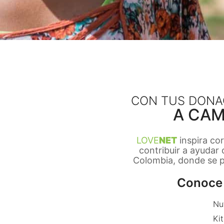
CON TUS DONA
A CAM
LOVE
NET
inspira co
contribuir a ayudar
Colombia, donde se pr
Conoce 
Nu
Kit