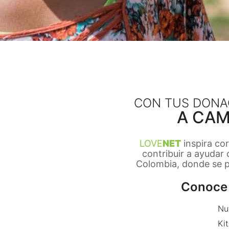
CON TUS DONA
A CAM
LOVE
NET
inspira co
contribuir a ayudar
Colombia, donde se pr
Conoce 
Nu
Kit