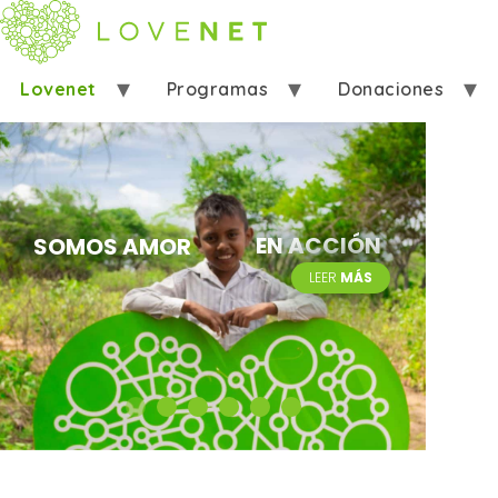
Lovenet
Programas
Donaciones
Ayudar
Eventos
Contáctanos
EN ACCIÓN
SOMOS AMOR
LEER
MÁS