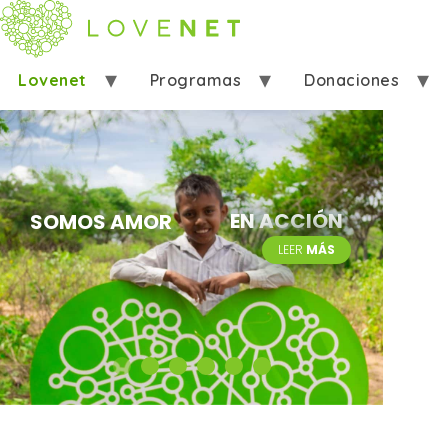
Lovenet
Programas
Donaciones
Ayudar
Eventos
Contáctanos
EN ACCIÓN
SOMOS AMOR
LEER
MÁS