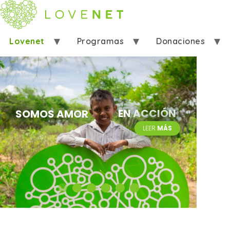
Lovenet
Programas
Donaciones
Ayudar
Eventos
Contáctanos
EN ACCIÓN
SOMOS AMOR
LEER
MÁS