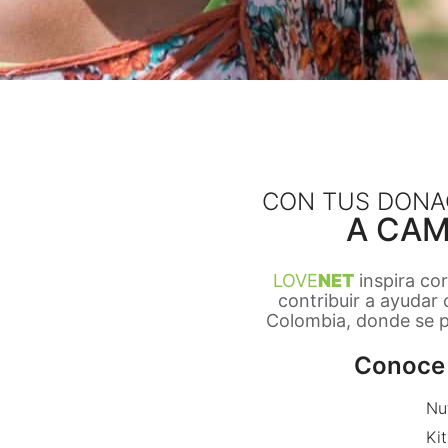
CON TUS DONA
A CAM
LOVE
NET
inspira co
contribuir a ayudar
Colombia, donde se pr
Conoce 
Nu
Kit