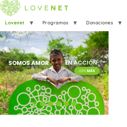
Lovenet
Programas
Donaciones
Ayudar
Eventos
Contáctanos
EN ACCIÓN
SOMOS AMOR
LEER
MÁS